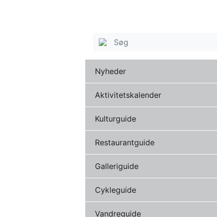
Nyheder
Aktivitetskalender
Kulturguide
Restaurantguide
Galleriguide
Cykleguide
Vandreguide