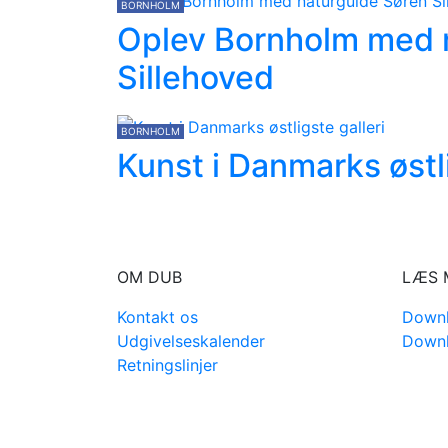
BORNHOLM
Oplev Bornholm med 
Sillehoved
BORNHOLM
Kunst i Danmarks østli
OM DUB
LÆS 
Kontakt os
Downl
Udgivelseskalender
Downl
Retningslinjer