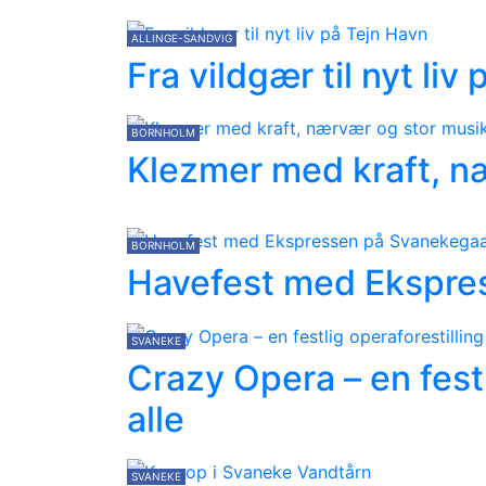
ALLINGE-SANDVIG
Fra vildgær til nyt liv
BORNHOLM
Klezmer med kraft, næ
BORNHOLM
Havefest med Ekspre
SVANEKE
Crazy Opera – en festl
alle
SVANEKE