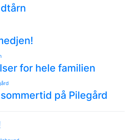
ndtårn
medjen!
ser for hele familien
 sommertid på Pilegård
!