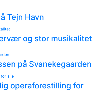
 på Tejn Havn
rvær og stor musikalitet
ssen på Svanekegaarden
ig operaforestilling for