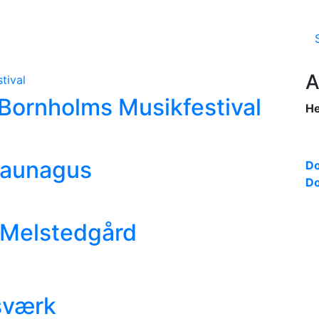
A
i Bornholms Musikfestival
He
saunagus
Do
Do
 Melstedgård
Isværk