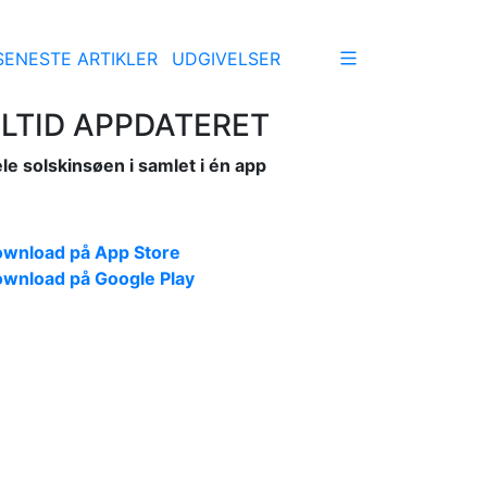
SENESTE ARTIKLER
UDGIVELSER
LTID APPDATERET
le solskinsøen i samlet i én app
wnload på App Store
wnload på Google Play