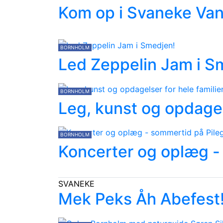
Kom op i Svaneke Va
BORNHOLM
Led Zeppelin Jam i S
BORNHOLM
Leg, kunst og opdagel
BORNHOLM
Koncerter og oplæg -
SVANEKE
Mek Peks Åh Abefest