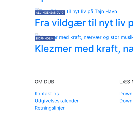
ALLINGE-SANDVIG
Fra vildgær til nyt liv
BORNHOLM
Klezmer med kraft, næ
OM DUB
LÆS 
Kontakt os
Downl
Udgivelseskalender
Downl
Retningslinjer