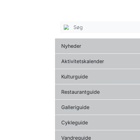
Nyheder
Aktivitetskalender
Kulturguide
Restaurantguide
Galleriguide
Cykleguide
Vandreguide