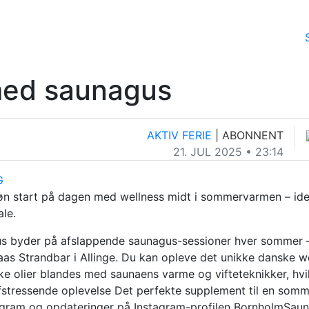
 med saunagus
AKTIV FERIE
| ABONNENT
21. JUL 2025 • 23:14
G
køn start på dagen med wellness midt i sommervarmen – ide
le.
 byder på afslappende saunagus-sessioner hver sommer – f
s Strandbar i Allinge. Du kan opleve det unikke danske wel
e olier blandes med saunaens varme og vifteteknikker, hvi
stressende oplevelse Det perfekte supplement til en som
gram og opdateringer på Instagram-profilen BornholmSaun