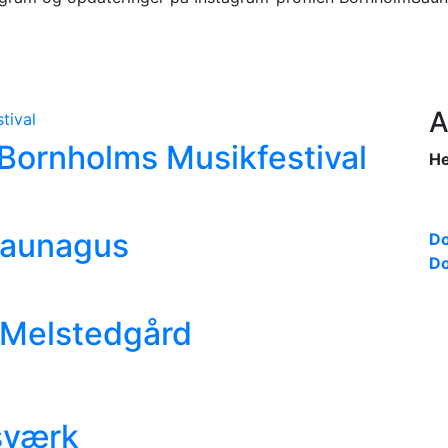
A
i Bornholms Musikfestival
He
saunagus
Do
Do
 Melstedgård
Isværk