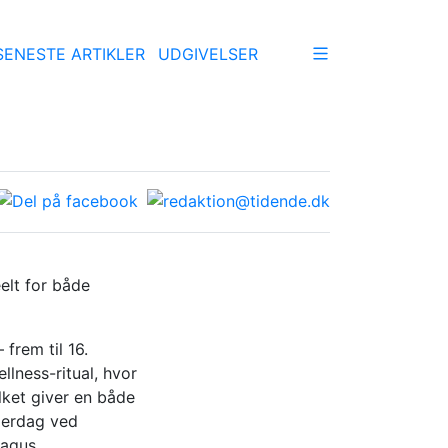
SENESTE ARTIKLER
UDGIVELSER
elt for både
rem til 16.
lness-ritual, hvor
lket giver en både
merdag ved
agus.