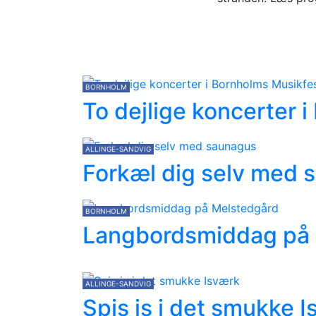
BORNHOLM
To dejlige koncerter 
ALLINGE-SANDVIG
Forkæl dig selv med 
BORNHOLM
Langbordsmiddag på
ALLINGE-SANDVIG
Spis is i det smukke 