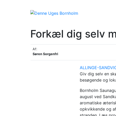
Forkæl dig selv
Af:
Søren Sorgenfri
ALLINGE-SANDVI
Giv dig selv en s
besøgende og loka
Bornholm Saunagus
august ved Sandkaa
aromatiske æterisk
opkvikkende og af
stranden. Læs pro