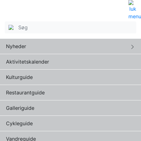
Nyheder
Aktivitetskalender
Kulturguide
Restaurantguide
Galleriguide
Cykleguide
Vandreguide