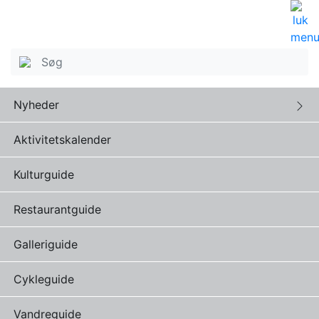
Nyheder
Aktivitetskalender
Kulturguide
Restaurantguide
Galleriguide
Cykleguide
Vandreguide