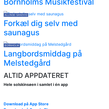
Bornholms Musikfestival
ALLINGE-SANDVIG
Forkæl dig selv med
saunagus
BORNHOLM
Langbordsmiddag på
Melstedgård
ALTID APPDATERET
Hele solskinsøen i samlet i én app
Download på App Store