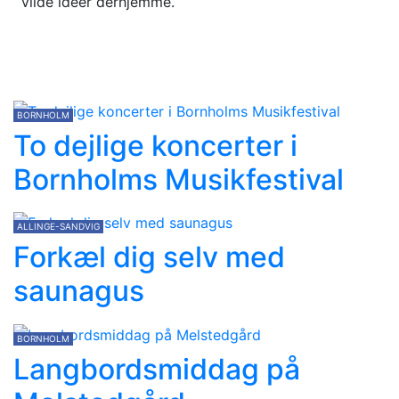
vilde idéer derhjemme.
BORNHOLM
To dejlige koncerter i
Bornholms Musikfestival
ALLINGE-SANDVIG
Forkæl dig selv med
saunagus
BORNHOLM
Langbordsmiddag på