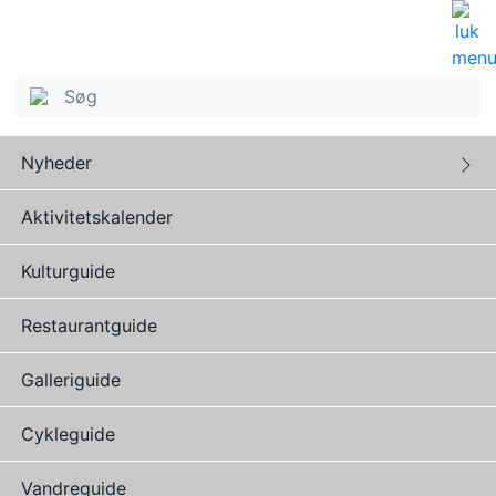
Nyheder
Aktivitetskalender
Kulturguide
Restaurantguide
Galleriguide
Cykleguide
Vandreguide