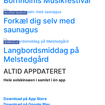
Bornholms Musikfestival
ALLINGE-SANDVIG
Forkæl dig selv med
saunagus
BORNHOLM
Langbordsmiddag på
Melstedgård
ALTID APPDATERET
Hele solskinsøen i samlet i én app
Download på App Store
Download på Google Play