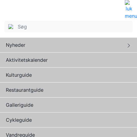
Nyheder
Aktivitetskalender
Kulturguide
Restaurantguide
Galleriguide
Cykleguide
Vandreguide