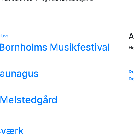
A
i Bornholms Musikfestival
He
saunagus
Do
Do
 Melstedgård
Isværk