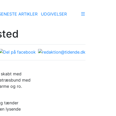
SENESTE ARTIKLER
UDGIVELSER
sted
r skabt med
irketræsbund med
varme og ro.
og tænder
 en lysende