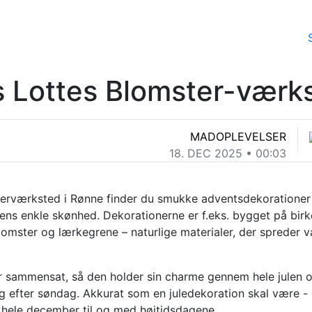
s Lottes Blomster-værk
MADOPLEVELSER
18. DEC 2025 • 00:03
erværksted i Rønne finder du smukke adventsdekoratione
urens enkle skønhed. Dekorationerne er f.eks. bygget på b
lomster og lærkegrene – naturlige materialer, der spreder 
r sammensat, så den holder sin charme gennem hele julen 
 efter søndag. Akkurat som en juledekoration skal være -
hele december til og med højtidsdagene.