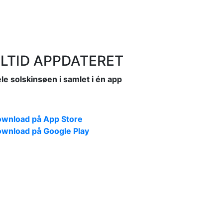
LTID APPDATERET
le solskinsøen i samlet i én app
wnload på App Store
wnload på Google Play