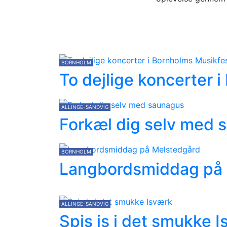
BORNHOLM
To dejlige koncerter 
ALLINGE-SANDVIG
Forkæl dig selv med 
BORNHOLM
Langbordsmiddag på
ALLINGE-SANDVIG
Spis is i det smukke 