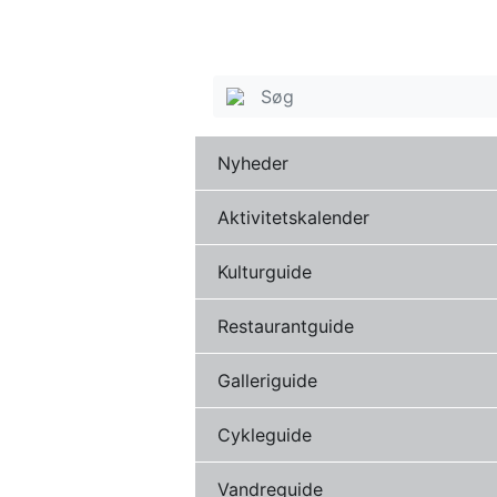
Nyheder
Aktivitetskalender
Kulturguide
Restaurantguide
Galleriguide
Cykleguide
Vandreguide