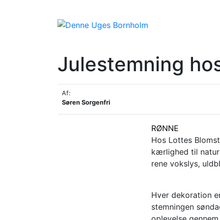
Julestemning ho
Af:
Søren Sorgenfri
RØNNE
Hos Lottes Blomst
kærlighed til nat
rene vokslys, uldb
Hver dekoration e
stemningen søndag
oplevelse gennem 