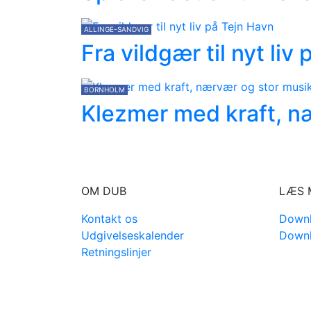
ALLINGE-SANDVIG
Fra vildgær til nyt liv
BORNHOLM
Klezmer med kraft, næ
OM DUB
LÆS 
Kontakt os
Downl
Udgivelseskalender
Downl
Retningslinjer