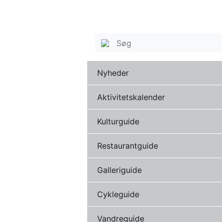
Nyheder
Aktivitetskalender
Kulturguide
Restaurantguide
Galleriguide
Cykleguide
Vandreguide