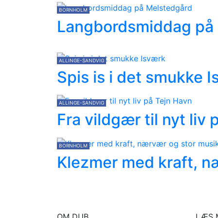
BORNHOLM
Langbordsmiddag på
ALLINGE-SANDVIG
Spis is i det smukke 
ALLINGE-SANDVIG
Fra vildgær til nyt liv
BORNHOLM
Klezmer med kraft, næ
OM DUB
LÆS 