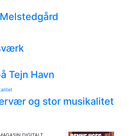
 Melstedgård
Isværk
 på Tejn Havn
rvær og stor musikalitet
MAGASIN DIGITALT