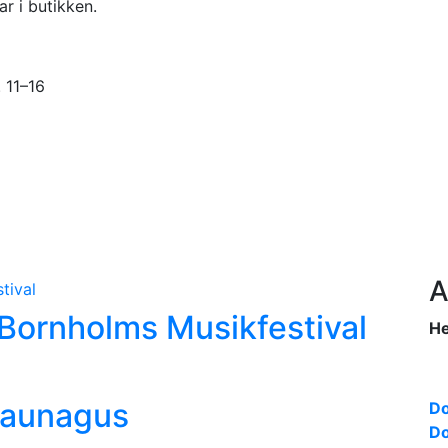
ar i butikken.
 11–16
A
i Bornholms Musikfestival
He
saunagus
Do
Do