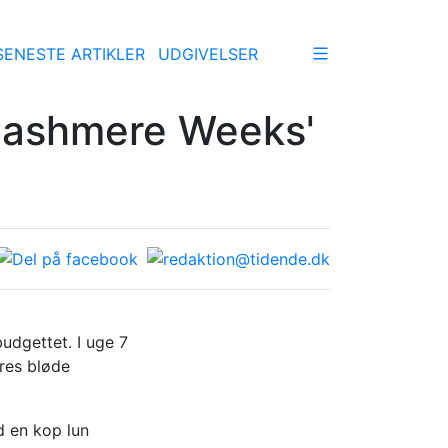
SENESTE ARTIKLER
UDGIVELSER
Cashmere Weeks'
budgettet. I uge 7
res bløde
d en kop lun