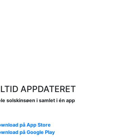
LTID APPDATERET
le solskinsøen i samlet i én app
wnload på App Store
wnload på Google Play